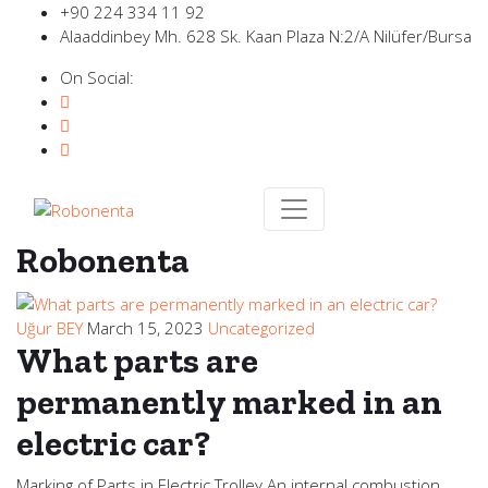
+90 224 334 11 92
Alaaddinbey Mh. 628 Sk. Kaan Plaza N:2/A Nilüfer/Bursa
On Social:
Robonenta
Uğur BEY
March 15, 2023
Uncategorized
What parts are
permanently marked in an
electric car?
Marking of Parts in Electric Trolley An internal combustion