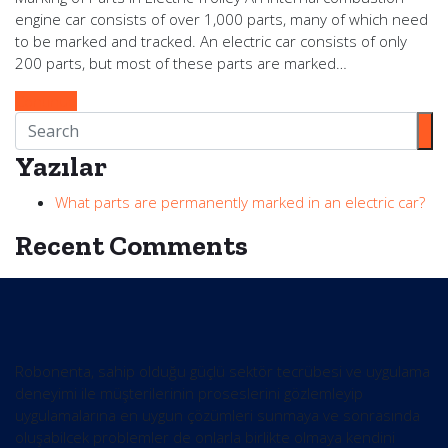
engine car consists of over 1,000 parts, many of which need
to be marked and tracked. An electric car consists of only
200 parts, but most of these parts are marked…
Continue
Yazılar
What parts are permanently marked in an electric car?
Recent Comments
Robonenta, sahip olduğu güçlü sektör tecrübesi ve uygulama
deneyimi ile müşterilerinin proseslerini gözlemleyip
uygulamalarına en uygun çözümleri sunmaya ve sonrasında
oluşabilcek problemler de onlarla birlikte olmaya kendini